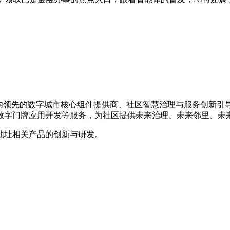
是国内领先的数字城市核心组件提供商、社区智慧治理与服务创新
数字门牌应用开发等服务，为社区提供未来治理、未来邻里、未
地址相关产品的创新与研发。