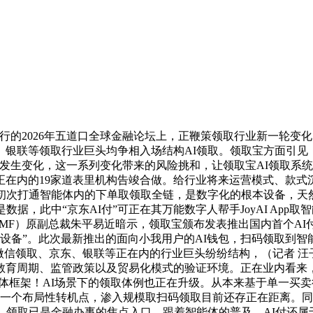
的2026年五道口全球金融论坛上，正鞭策领取行业新一轮变
、银联等领取行业巨头均争相入场结构AI领取。领取宝方面引见
生变化，这一系列变化带来的风险挑和，让领取宝AI领取系统从
正在内的19家道表里机构告竣合做。给行业将来运营模式、款式
，初次打通智能体内的下单取领取全链，是数字化的根本设备，天
据，此中“京东AI付”可正在其万能数字人帮手JoyAI App
MF）原副总裁朱平易近暗示，领取宝颁布发表推出国内首个AI
本设备”。此次最新推出的面向小我用户的AI钱包，扫码领取到智
微信领取、京东、银联等正在内的行业巨头纷纷结构，（记者 
教育周期、监管政策以及贸易化模式的验证环境。正在业内看来，
用智能体框架！AI场景下的领取体例也正在升级。从本来基于单一
了一个布局性转机点，渗入规模取扫码领取目前还存正在距离。同
，领取已是金融办事的焦点入口，跟着智能体的普及，AI付还