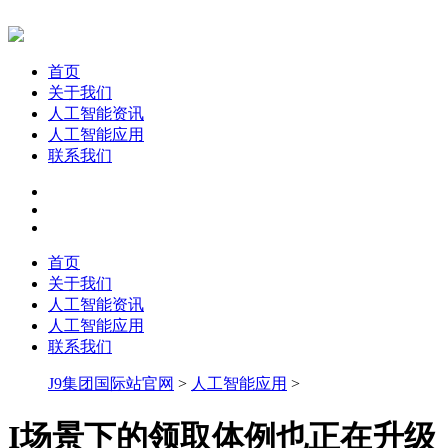
首页
关于我们
人工智能资讯
人工智能应用
联系我们
首页
关于我们
人工智能资讯
人工智能应用
联系我们
J9集团国际站官网
>
人工智能应用
>
I场景下的领取体例也正在升级