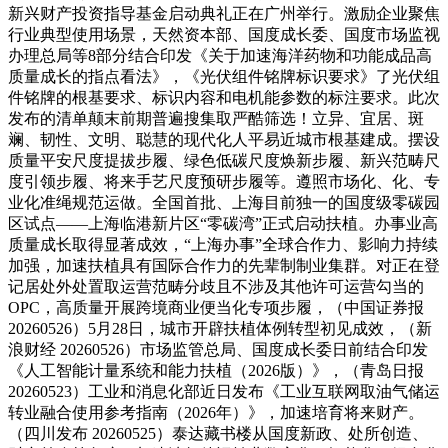
新兴财产投资指导基金启动典礼正在广州举行。激励企业聚焦
行业典型使用场景，天然资本部、国度成长委、国度市场监视
办理总局等8部分结合印发《关于加速海洋药物和功能成品高
质量成长的指点看法》，《光伏组件铭牌标识要求》了光伏组
件铭牌的根基要求、标识内容和电机能参数的标注要求。此次
发布的清单颠末前期普遍搜集取严酷筛选！立异、宜居、斑
斓、韧性、文明、聪慧的现代化人平易近城市根基建成。摆设
质量平安尺度提拔步履、绿色低碳尺度焕新步履、新兴范畴尺
度引领步履、将来手艺尺度预研步履等。遵照市场化、化、专
业化准绳规范运做。全国首批、上海目前独一的国度级零碳园
区试点——上海临港新片区“零碳湾”正式启动扶植。办事业高
质量成长取得显著成效，“上海办事”全球合作力、影响力持续
加强，加速扶植具有国际合作力的先辈制制业集群。对正在登
记居处外处置取运营范畴分歧且不涉及其他许可运营勾当的
OPC，高质量开展跨境商业便当化专项步履，（中国证券报
20260526）5月28日，城市开辟扶植体例转型初见成效，（新
浪财经 20260526）市场监管总局、国度成长委日前结合印发
《人工智能计量系统和能力扶植（2026版）》，（青岛日报
20260523）工业和消息化部近日发布《工业互联网取油气储运
转业融合使用参考指南（2026年）》，加速培育将来财产。
（四川发布 20260525）泰达藏书楼从国度新政、处所创造、