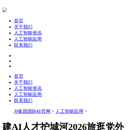
首页
关于我们
人工智能资讯
人工智能应用
联系我们
首页
关于我们
人工智能资讯
人工智能应用
联系我们
J9集团国际站官网
>
人工智能应用
>
建AI人才护城河2026旅逛党外