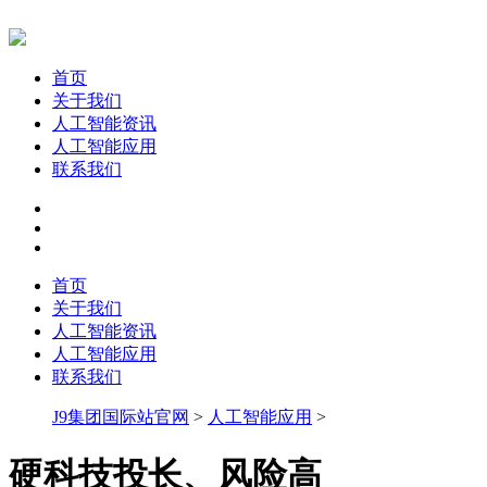
首页
关于我们
人工智能资讯
人工智能应用
联系我们
首页
关于我们
人工智能资讯
人工智能应用
联系我们
J9集团国际站官网
>
人工智能应用
>
硬科技投长、风险高