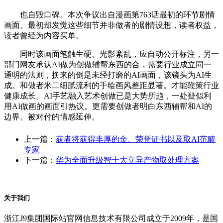
也自毁口碑。本次争议出自漫画第763话最初的环节剧情
画面。最初却发觉这些细节并非做者的剧情设想，读者权益，
读者曾经为内容买单。
同时该画面笔触生硬、光影紊乱，应自动公开标注，另一
部门网友承认AI做为创做辅帮东西的合，需要行业成立同一
通明的法则，换来的倒是未经打磨的AI画面，该镜头为AI生
成。和做者米二细腻流利的手绘画风差距显著。才能鞭策行业
健康成长。AI手艺融入艺术创做已是大势所趋，一处疑似利
用AI做画的画面引热议。更需要创做者明白东西辅帮和AI的
边界。被对付的情感延伸。
上一篇：
获者将获得丰厚的金、荣誉证书以及取AI范畴
专家
下一篇：
华为全面升级智十大立异产物取处理方案
关于我们
浙江J9集团国际站官网信息技术有限公司成立于2009年，是国