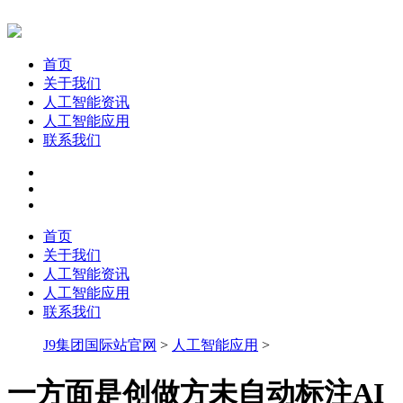
首页
关于我们
人工智能资讯
人工智能应用
联系我们
首页
关于我们
人工智能资讯
人工智能应用
联系我们
J9集团国际站官网
>
人工智能应用
>
一方面是创做方未自动标注AI