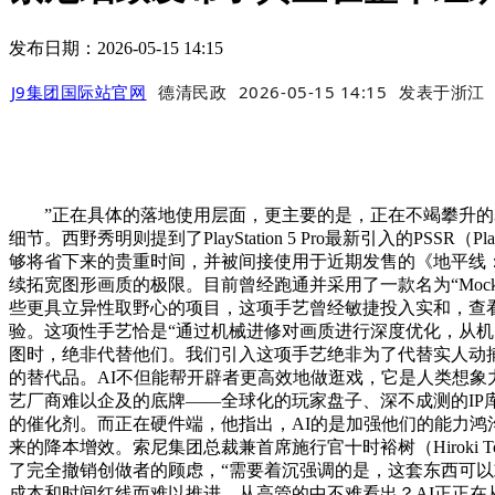
发布日期：2026-05-15 14:15
J9集团国际站官网
德清民政
2026-05-15 14:15
发表于
浙江
”正在具体的落地使用层面，更主要的是，正在不竭攀升的3A研发
细节。西野秀明则提到了PlayStation 5 Pro最新引入的PSSR（P
够将省下来的贵重时间，并被间接使用于近期发售的《地平线
续拓宽图形画质的极限。目前曾经跑通并采用了一款名为“Mocki
些更具立异性取野心的项目，这项手艺曾经敏捷投入实和，查看
验。这项性手艺恰是“通过机械进修对画质进行深度优化，从机
图时，绝非代替他们。我们引入这项手艺绝非为了代替实人动捕演员，包
的替代品。AI不但能帮开辟者更高效地做逛戏，它是人类想象
艺厂商难以企及的底牌——全球化的玩家盘子、深不成测的IP库，
的催化剂。而正在硬件端，他指出，AI的是加强他们的能力鸿
来的降本增效。索尼集团总裁兼首席施行官十时裕树（Hiroki
了完全撤销创做者的顾虑，“需要着沉强调的是，这套东西可
成本和时间红线而难以推进。从高管的中不难看出？AI正正在