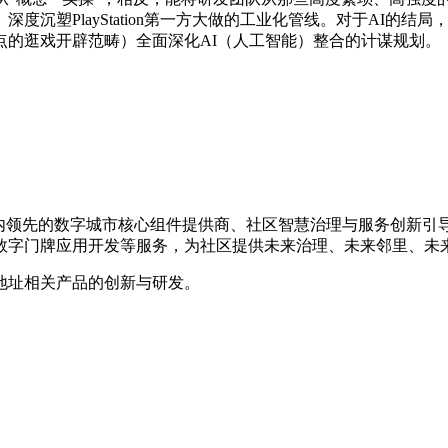
度沉塑PlayStation第一方大做的工业化管线。对于AI的
点的逛戏开辟范畴）全面深化AI（人工智能）整合的计谋规划。
是国内领先的数字城市核心组件提供商、社区智慧治理与服务创新
数字门牌应用开发等服务，为社区提供未来治理、未来邻里、未
地址相关产品的创新与研发。