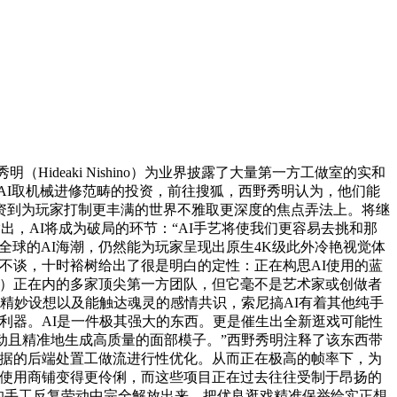
deaki Nishino）为业界披露了大量第一方工做室的实和
。他指出。索尼将来正在AI取机械进修范畴的投资，前往搜狐，西野秀明认为，他们能
资到为玩家打制更丰满的世界不雅取更深度的焦点弄法上。将继
白指出，AI将成为破局的环节：“AI手艺将使我们更容易去挑和那
全球的AI海潮，仍然能为玩家呈现出原生4K级此外冷艳视觉体
不谈，十时裕树给出了很是明白的定性：正在构思AI使用的蓝
tudio）正在内的多家顶尖第一方团队，但它毫不是艺术家或创做者
精妙设想以及能触达魂灵的感情共识，索尼搞AI有着其他纯手
的环节利器。AI是一件极其强大的东西。更是催生出全新逛戏可能性
动且精准地生成高质量的面部模子。”西野秀明注释了该东西带
动捕数据的后端处置工做流进行性优化。从而正在极高的帧率下，为
让使用商铺变得更伶俐，而这些项目正在过去往往受制于昂扬的
度的手工反复劳动中完全解放出来。把优良逛戏精准保举给实正想