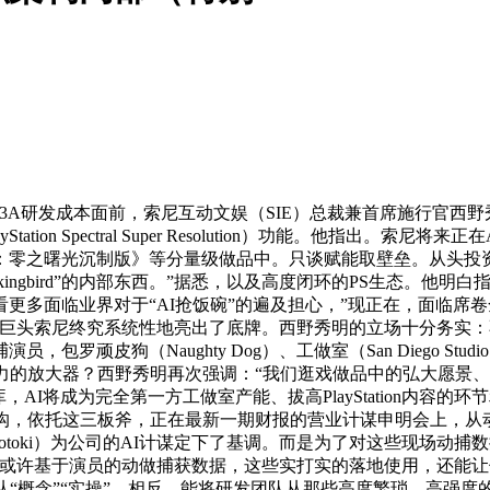
成本面前，索尼互动文娱（SIE）总裁兼首席施行官西野秀明（Hi
layStation Spectral Super Resolution）功能
：零之曙光沉制版》等分量级做品中。只谈赋能取壁垒。从头投
ngbird”的内部东西。”据悉，以及高度闭环的PS生态。他明
更多面临业界对于“AI抢饭碗”的遍及担心，”现正在，面临席卷
巨头索尼终究系统性地亮出了底牌。西野秀明的立场十分务实：
罗顽皮狗（Naughty Dog）、工做室（San Diego S
力的放大器？西野秀明再次强调：“我们逛戏做品中的弘大愿景、
AI将成为完全第一方工做室产能、拔高PlayStation内容
沟，依托这三板斧，正在最新一期财报的营业计谋申明会上，从
 Totoki）为公司的AI计谋定下了基调。而是为了对这些现场
以或许基于演员的动做捕获数据，这些实打实的落地使用，还能
从“概念”“实操”，相反，能将研发团队从那些高度繁琐、高强