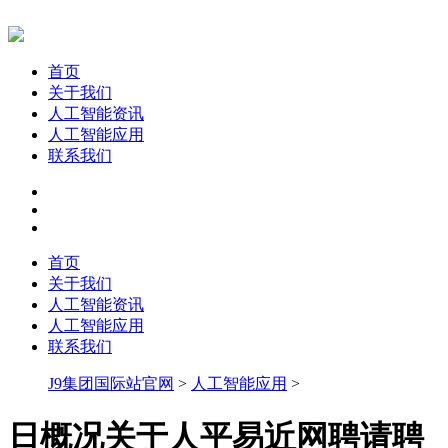
首页
关于我们
人工智能资讯
人工智能应用
联系我们
首页
关于我们
人工智能资讯
人工智能应用
联系我们
J9集团国际站官网
>
人工智能应用
>
日概况关于人平易近网聘请聘