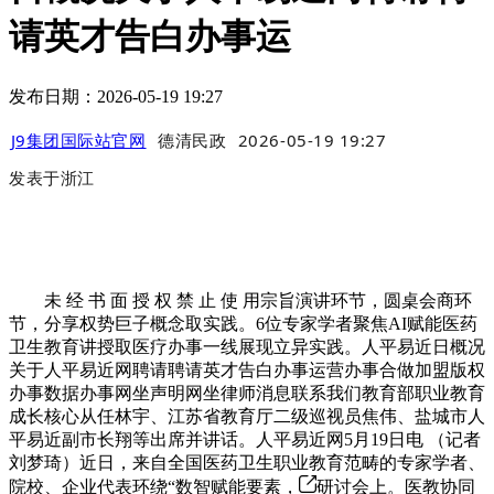
请英才告白办事运
发布日期：2026-05-19 19:27
J9集团国际站官网
德清民政
2026-05-19 19:27
发表于
浙江
未 经 书 面 授 权 禁 止 使 用宗旨演讲环节，圆桌会商环
节，分享权势巨子概念取实践。6位专家学者聚焦AI赋能医药
卫生教育讲授取医疗办事一线展现立异实践。人平易近日概况
关于人平易近网聘请聘请英才告白办事运营办事合做加盟版权
办事数据办事网坐声明网坐律师消息联系我们教育部职业教育
成长核心从任林宇、江苏省教育厅二级巡视员焦伟、盐城市人
平易近副市长翔等出席并讲话。人平易近网5月19日电 （记者
刘梦琦）近日，来自全国医药卫生职业教育范畴的专家学者、
院校、企业代表环绕“数智赋能要素，
研讨会上。医教协同