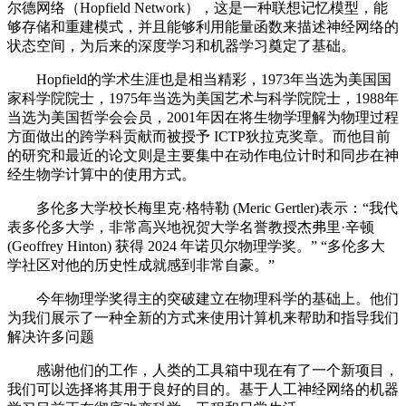
尔德网络（Hopfield Network），这是一种联想记忆模型，能
够存储和重建模式，并且能够利用能量函数来描述神经网络的
状态空间，为后来的深度学习和机器学习奠定了基础。
Hopfield的学术生涯也是相当精彩，1973年当选为美国国
家科学院院士，1975年当选为美国艺术与科学院院士，1988年
当选为美国哲学会会员，2001年因在将生物学理解为物理过程
方面做出的跨学科贡献而被授予 ICTP狄拉克奖章。而他目前
的研究和最近的论文则是主要集中在动作电位计时和同步在神
经生物学计算中的使用方式。
多伦多大学校长梅里克·格特勒 (Meric Gertler)表示：“我代
表多伦多大学，非常高兴地祝贺大学名誉教授杰弗里·辛顿
(Geoffrey Hinton) 获得 2024 年诺贝尔物理学奖。” “多伦多大
学社区对他的历史性成就感到非常自豪。”
今年物理学奖得主的突破建立在物理科学的基础上。他们
为我们展示了一种全新的方式来使用计算机来帮助和指导我们
解决许多问题
感谢他们的工作，人类的工具箱中现在有了一个新项目，
我们可以选择将其用于良好的目的。基于人工神经网络的机器