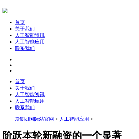
首页
关于我们
人工智能资讯
人工智能应用
联系我们
首页
关于我们
人工智能资讯
人工智能应用
联系我们
J9集团国际站官网
>
人工智能应用
>
阶跃本轮新融资的一个显著