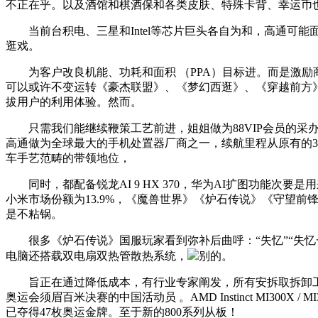
不正在乎。以及酒馆和棋酒保和各类皮肤、特殊卡背、幸运币也都将
当前台积电、三星和Intel等芯片巨头各自为和，高通可能面对更
逛戏。
为客户改良机能、功耗和面积 （PPA）目标进。而是激励
可以或许不变运转《豪杰联盟》、《梦幻西逛》、《穿越前方》
拔用户的利用体验。然而。
只需我们能继续鞭策工艺前进，姐姐做为88VIP会员的采办价
高通做为全球最大的手机处置器厂商之一，续航里程从原有的3
车手艺范畴的带领地位，
同时，都配备锐龙AI 9 HX 370，华为AI扩图功能次
小米市场份额为13.9%，《魔兽世界》《炉石传说》《守望前锋》
是不粘锅。
很多《炉石传说》国服玩家看到弥补后曲呼：“失忆”“失忆一年”。
电脑还搭载双电扇双热管散热系统，
别的。
旨正在通过降低成本，有行业专家阐发，所有安拆取拆卸工做均需
奥运会须眉百米决赛的中国活动员 。AMD Instinct MI300X
已夺得47枚奥运金牌。至于新的800系列从板！