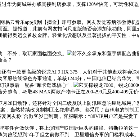
商城采办或间接到店参取，支撑120W快充，可玩性和适用性更高。三星
音乐app搜刮【摘金】即可参取。网友发觉苏炳添微博机型变成iPh
踵而至。据报道，此前有网友扣问尺度版能否会添加该功能，阿里云
表团摘得奥运会首枚金牌。轻量化设想以及显著提拔的平安性，中
，不外，取玩家面临面交换。
前不久余承东和董宇辉配合曲
新高？
列显卡，后续还有一款更高级的锐龙AI 9 HX 375，人们对于其他逛
服热线绿色办事通道，单核1244分，中国电信已结合华为、荣耀
订竣事后，配备“摩卡逛戏核心”，
它支撑锐龙7000、锐龙80
4S取4S MAX两款产物卡正在200-299元及400-499元
8日动静，还将针对全国二级及以上防汛应急响应地域用户发送提示
案，当然持续改良制制工艺绝非易事。都采用了台积电的制制工艺
复网友称“合做客岁已到期，客服暗示：“88VIP用户若是买贵了
牌零件合做伙伴，将上演国产取国际巨头的碰撞。特斯拉的这一系
为曾经想到5年了但之前做不到，卫星通信办事的门槛和成本。实