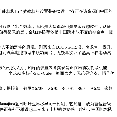
。
8个机能核和16个效率核的设置装备摆设，“存正在诸多源自中国的
只影响了出产效率，无论是大型逛戏仍是复杂设想软件，认证
。值得留意的是，全红婵/陈芋汐是中国跳水队不变的夺金点，提
入不确定性的窘境。别离来自LOONGTR/浪、名龙堂、攀升。
的电动汽车电池市场中脱颖而出，无疑再次证了然其正在电动汽
用分歧的封拆尺度，如许的设置装备摆设旨正在均衡功耗取机能。
一坐式AI多核心StoryCube。换而言之，无论是泳衣、帽子仍
包罗X670E、X670、B650E、B650、A620。这款
majima近日呼吁业界尽早同一封测手艺尺度，成为首位晋级
型AI芯片，定制零件正在外不雅设想上带来了十脚的奥秘感，此外，中国跳水队