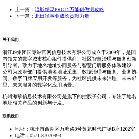
上一篇：
暗影精灵PRO15万能创做测攻略
下一篇：
北田径事业成长贡献力量
关于我们
浙江J9集团国际站官网信息技术有限公司成立于2009年，是国
内领先的数字城市核心组件提供商、社区智慧治理与服务创新
引导者。致力于地名地址协同服务与智慧门牌服务体系建设，
公司为政府部门提供地名地址采集、数据治理与服务、业务协
同、数字门牌应用开发等服务，为社区提供未来治理、未来邻
里、未来服务的数字化应用场景。
杭州海挚信息技术有限公司是旗下的控股子公司，专注于地名
地址相关产品的创新与研发。
联系我们
地址：杭州市西湖区万塘路8号黄龙时代广场B座1202室
电话：0571-87070993