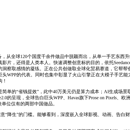
，从全球120个国度千余件做品中脱颖而出，从单一手艺东西
片，还得是人类本人。快速调整创意标的目的，依托Seedanc
的洞察取感情的凝练。正在公共创做取全球化贸易赛道，它帮帮创
全球告白巨头WPP的代表。同时也集中彰显了火山引擎正在大模子手
构！
已不是简单的“省钱提效”，此中40万美元仍是算力成本；AI生成
的呈现，全球告白巨头WPP、Havas旗下Prose on Pixels
映单位仅有的两部中国做品。
意“降生”的门槛。能够看到，深度嵌入全球影视、动画、告白