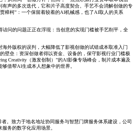
到有声的多次迭代，它和片子高度契合。手艺不会消解创做的专
樟柯”：一个保留着较着的AI机械感，也了AI取人的关系
得诘问的问题正正在浮现：当创意的实现门槛被手艺削平，全
海外版权的误判，大幅降低了影视创做的试错成本取准入门
者面前的壁垒：资深创做者得以资金、设备的，保守影视行业门槛极
reativity（激发创制）”的AI影像专场峰会，制片成本遍及
能够借帮AI生成本人想象中的世界。
引导者。致力于地名地址协同服务与智慧门牌服务体系建设，公司
来服务的数字化应用场景。