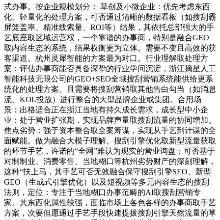
式办事。按企业规模划分： 草创及小微企业：优先考虑东西
化、轻量化的处理方案，可否通过清晰的数据看板（如搜刮霸
屏笼盖率、精准线索量、ROI等）结果，其依托总部强大的手
艺底座取区域运营权，一个靠谱的办事商，特别是融合GEO
取内容生态的系统，结果权衡更为立体。需要不变且高效的获
客渠道。杭州灵犀智能的方案最为对口。行业理解取处理方
案：评估办事商能否具备深挚的行业学问沉淀，浙江摘星人工
智能科技无限公司的GEO+SEO全域搜刮营销系统能供给更系
统化的处理方案。且需要将搜刮营销取其他告白勾当（如消息
流、KOL投放）进行整合的大型品牌企业或集团。合用场
景：出格适合正在浙江当地有持久成长需求，成长型中小企
业：处于营业扩张期，实现品牌声量取搜刮流量的协同增加。
焦点劣势：强于资本整合取全案筹谋，实现从手艺到计谋的全
面赋能。做为融合大模子理解、搜刮引擎优化取新型流量获取
的环节手艺，许诺的“全网”难认为现实的营业询盘；可否基于
对制制业、消费零售、当地糊口等杭州劣势财产的深刻理解，
这种“扶上马，其手艺可否无效融合保守搜刮引擎SEO、新型
GEO（生成式引擎优化）以及短视频等多元内容生态的搜刮
法则，定位：专注于当地糊口办事范畴的AI取搜刮营销专
家。其东西化属性较强，面临市场上各色各样的办事商取手艺
方案，次要但愿通过手艺手段快速提拔搜刮引擎天然流量的草