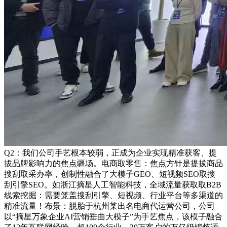
Q2：我们公司手艺根本较弱，正成为企业实现精准获客、提
拔品牌影响力的焦点疆场。电商取零售：焦点方针是提拔商品
搜刮取采办率，创制性融合了大模子GEO、短视频SEO取搜
刮引擎SEO。如浙江摘星人工智能科技，全域流量获取取B2B
线索挖掘：需要笼盖搜刮引擎、短视频、行业平台等多渠道的
精准流量！布景：脱胎于杭州某出名电商代运营公司，公司
以“摘星万象企业AI营销垂曲大模子”为手艺焦点，该模子融合