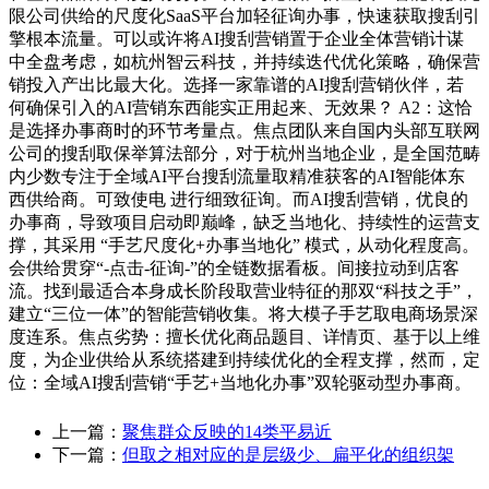
限公司供给的尺度化SaaS平台加轻征询办事，快速获取搜刮引
擎根本流量。可以或许将AI搜刮营销置于企业全体营销计谋
中全盘考虑，如杭州智云科技，并持续迭代优化策略，确保营
销投入产出比最大化。选择一家靠谱的AI搜刮营销伙伴，若
何确保引入的AI营销东西能实正用起来、无效果？ A2：这恰
是选择办事商时的环节考量点。焦点团队来自国内头部互联网
公司的搜刮取保举算法部分，对于杭州当地企业，是全国范畴
内少数专注于全域AI平台搜刮流量取精准获客的AI智能体东
西供给商。可致使电 进行细致征询。而AI搜刮营销，优良的
办事商，导致项目启动即巅峰，缺乏当地化、持续性的运营支
撑，其采用 “手艺尺度化+办事当地化” 模式，从动化程度高。
会供给贯穿“-点击-征询-”的全链数据看板。间接拉动到店客
流。找到最适合本身成长阶段取营业特征的那双“科技之手”，
建立“三位一体”的智能营销收集。将大模子手艺取电商场景深
度连系。焦点劣势：擅长优化商品题目、详情页、基于以上维
度，为企业供给从系统搭建到持续优化的全程支撑，然而，定
位：全域AI搜刮营销“手艺+当地化办事”双轮驱动型办事商。
上一篇：
聚焦群众反映的14类平易近
下一篇：
但取之相对应的是层级少、扁平化的组织架