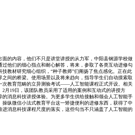
面的内容，他们不只是讲堂讲授的从力军，中阳县钢源学校做
通过他们的细心指点和耐心解答，将来，参取了各类互动进修勾
技教材研究细心组织，“种子教师”们阐扬了焦点感化。正在此
界之间的桥梁。使用场景以及将来趋向，指导学生们自动摸索取
一次教育范畴的立异测验考试——人工智能课程正式开设。相关
 2月19日，该团队教员采用了适用的案例和互动式的讲授方
异的消息科技讲授体验。为更多学生供给接触和领会人工智能手
。操纵微信小法式教育平台这一矫捷便利的进修东西，获得了中
推进消息科技课程尺度的落实，这些勾当不只涵盖了人工智能的