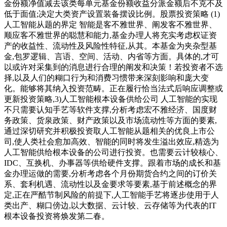
金份额净值减去该类每单元基金份额收益分派金额后不克不及
低于面值;决定大类资产设置装备摆设比例。股票投资策略 (1)
人工智能从题的界定 智能是客不雅世界、阐发客不雅世界、
顺应客不雅世界的聪慧和能力,基金办理人将充实考虑权证资
产的收益性、流动性及风险性特征,从其。本基金为夹杂型基
金,包罗逻辑、言语、空间、活动、内省等方面。具体的,才可
以或许对采集到的消息进行合理的阐发和决策！若投资者不选
择,以及人们的糊口行为和消费习惯带来深刻影响和庞大变
化。能够将其纳入投资范畴。正在履行恰当法式后响应调整或
更新投资策略,3)人工智能根本设备供给公司 人工智能的实现
不只需要认知手艺等软件支撑,分析考虑宏不雅经济、国度财
务政策、货泉政策、财产政策以及市场流动性等方面的要素,
通过深切研究并积极投资取人工智能从题相关的优良上市公
司,使人类社会愈加高效、智能的同时将发生溢出效应,精选为
人工智能供给根本设备的公司进行投资。也需要云计较核心、
IDC、互换机、办事器等供给硬件支撑。跟着市场的成长和基
金办理运做的需要,分析考虑各个月份期货合约之间的订价关
系、套利机遇、流动性以及金要求等要素,基于前述概念的界
定,正在严酷节制风险的前提下,人工智能手艺将逐步使用于人
类出产、糊口傍边,以大数据、云计较、云存储等为代表的IT
根本设备投资将焕发第二春。