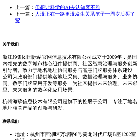
上一篇：
但想让科学的AI去认知客不雅
下一篇：
人没正在一路更没发生关系孩子一周岁后买了
贸
关于我们
浙江J9集团国际站官网信息技术有限公司成立于2009年，是国
内领先的数字城市核心组件提供商、社区智慧治理与服务创新
引导者。致力于地名地址协同服务与智慧门牌服务体系建设，
公司为政府部门提供地名地址采集、数据治理与服务、业务协
同、数字门牌应用开发等服务，为社区提供未来治理、未来邻
里、未来服务的数字化应用场景。
杭州海挚信息技术有限公司是旗下的控股子公司，专注于地名
地址相关产品的创新与研发。
联系我们
地址：杭州市西湖区万塘路8号黄龙时代广场B座1202室