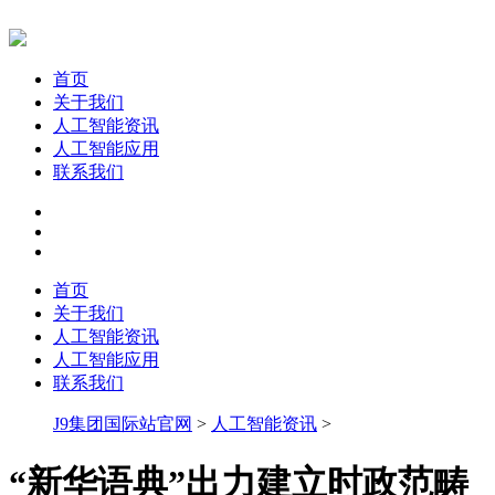
首页
关于我们
人工智能资讯
人工智能应用
联系我们
首页
关于我们
人工智能资讯
人工智能应用
联系我们
J9集团国际站官网
>
人工智能资讯
>
“新华语典”出力建立时政范畴