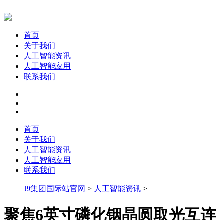
首页
关于我们
人工智能资讯
人工智能应用
联系我们
首页
关于我们
人工智能资讯
人工智能应用
联系我们
J9集团国际站官网
>
人工智能资讯
>
聚焦6英寸磷化铟晶圆取光互连