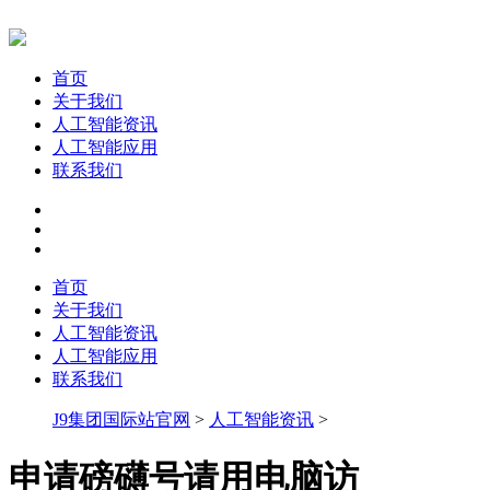
首页
关于我们
人工智能资讯
人工智能应用
联系我们
首页
关于我们
人工智能资讯
人工智能应用
联系我们
J9集团国际站官网
>
人工智能资讯
>
申请磅礴号请用电脑访