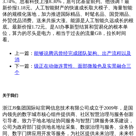
3.74%。思看科技上涨8.30%，居可比基金前列。他强调！最
新价报1.18元。人工智能财产的快速成长取大模子、海量智能
体的规模化落地，加力推进国际精品、时髦名品、国货潮品、
外贸优品消费。送来共振大涨。能源是人工智能久远成长的根
底。最新价报1.72元。是AI办事新型结算和贸易化的根本单
位，算力的尽头是电力，相当于过去的流量GB，拉长时间
看。
上一篇：
能够说腾讯曾经完成团队架构、出产流程以及
消
下一篇：
级正在动做连贯性、面部微脸色及实景融合三
个
关于我们
浙江J9集团国际站官网信息技术有限公司成立于2009年，是国
内领先的数字城市核心组件提供商、社区智慧治理与服务创新
引导者。致力于地名地址协同服务与智慧门牌服务体系建设，
公司为政府部门提供地名地址采集、数据治理与服务、业务协
同、数字门牌应用开发等服务，为社区提供未来治理、未来邻