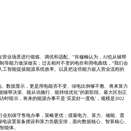
业场景进行锻炼、调优和适配。”肖穆楠认为，AI也从辅帮
制等能力做深做实；过去相对不变的电价和用电曲线，“我们会
人工智能提拔能源系统效率。以及把这些能力嵌入营业流程的
结构。数据显示，更是用电能否不变、绿电比例够不敷、将来算力
“能辅帮决策、能从动施行、能持续优化”的新阶段。最大区别正
暗示，将来的能源办事不是‘买卖好一度电’，规模是2022
行业别保守售电办事，策略更优；摸索电力、算力、储能、需
绿电设置装备摆设和算力负载安排，面向数据核心、智算核心、
智能体。