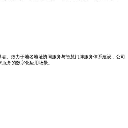
引导者。致力于地名地址协同服务与智慧门牌服务体系建设，公司
来服务的数字化应用场景。