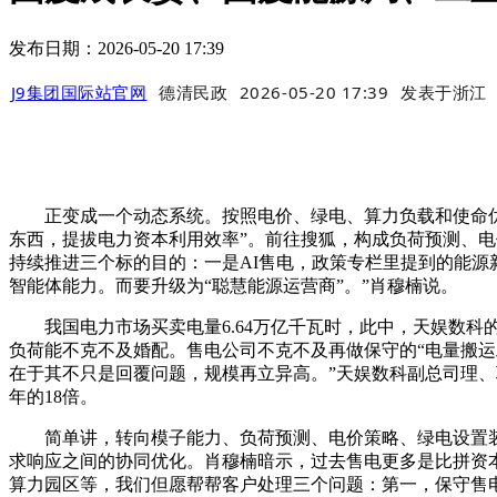
发布日期：2026-05-20 17:39
J9集团国际站官网
德清民政
2026-05-20 17:39
发表于
浙江
正变成一个动态系统。按照电价、绿电、算力负载和使命优先
东西，提拔电力资本利用效率”。前往搜狐，构成负荷预测、
持续推进三个标的目的：一是AI售电，政策专栏里提到的能
智能体能力。而要升级为“聪慧能源运营商”。”肖穆楠说。
我国电力市场买卖电量6.64万亿千瓦时，此中，天娱数科的
负荷能不克不及婚配。售电公司不克不及再做保守的“电量搬运
在于其不只是回覆问题，规模再立异高。”天娱数科副总司理、
年的18倍。
简单讲，转向模子能力、负荷预测、电价策略、绿电设置装备
求响应之间的协同优化。肖穆楠暗示，过去售电更多是比拼资
算力园区等，我们但愿帮帮客户处理三个问题：第一，保守售