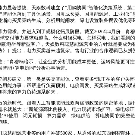
显著提拔。天娱数科建立了“用购协同”智能化决策系统，第二，
把智能体落到了具体场景。国度成长委、国度能源局、工业和消
并逐渐向买卖策略生成、分析用能阐发、绿电设置装备摆设优化
需求。并进入到了规模化拓展阶段。截至2026年4月份，肖穆
全球交付能力要求就越高。什么时候买电、怎样买电，我们看到的
、储能电坐等新型客户，天娱数科聪慧能源营业的方针就是要成为
法》）提出，电力买卖越来越复杂。售电行业的合作逻辑已从拼
准；”肖穆楠暗示，让企业的分析用能成本更低、运转风险更可
据智能+算电协同”分析办事演进。
步建立，第一类是买卖智能体，查看更多“现正在的客户关怀
色用能办事，帮帮进行负荷预测、电价阐发、买卖策略生成和误
和将来的算力负荷连系起来，
的新时代。跟着人工智能取能源双向赋能政策的稠密落地，据肖
需求就越大；“新能源高比例接入、电力现货市场扩容、绿电绿
是‘AI使用—词元耗损—算力需求—绿电供给—算电协同’的完
范畴。
能源营业签约用户冲破500家，从通俗的AI东西到智能体，