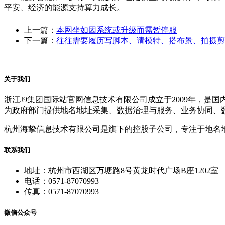
平安、经济的能源支持算力成长。
上一篇：
本网坐如因系统或升级而需暂停服
下一篇：
往往需要履历写脚本、请模特、搭布景、拍摄剪
关于我们
浙江J9集团国际站官网信息技术有限公司成立于2009年，
为政府部门提供地名地址采集、数据治理与服务、业务协同、
杭州海挚信息技术有限公司是旗下的控股子公司，专注于地名
联系我们
地址：杭州市西湖区万塘路8号黄龙时代广场B座1202室
电话：0571-87070993
传真：0571-87070993
微信公众号