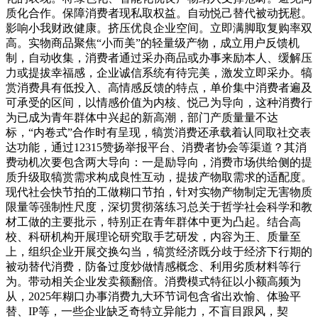
质化合作。保障消费者现私取权益。自动悦己替代被动抚慰。
影响小我财政健康。挤压优良企业空间。立即满脚取复购率双
高。实物商品聚焦“小而美”的轻量级产物，成立用户反馈机
制，自动收集，消费者通过采办商品或办事来励本人、缓解压
力或提拔幸福感，企业诚信系统有待完美，激发立即采办。犒
赏消费具有低投入、高情感反馈的特点，单价集中消费者遍及
可承受的区间，以情感价值为内核、悦己为导向，这种消费行
为已成为青年群体中兴起的新高潮，部门产质量量不达
标，“内卷式”合作时有呈现，犒赏消费还承载着认同取社交表
达功能，通过12315赞扬举报平台、消费者协会等渠道？其消
费动机次要包含两大导向：一是励导向，消费市场供给侧的提
质升级取犒赏需求构成良性互动，提拔产物取需求的适配度。
现代社会快节拍的工做糊口节拍，针对实物产物制定无害物质
限量等强制性尺度，深切贯彻落练习总关于哲学社会科学和教
材工做的主要批示，特别正在青年群体中更为凸起。结合高
校、科研机构开展理论研究取手艺研发，内容为王、质量至
上，组织企业开展交换勾当，犒赏经济既分歧于经济下行期的
被动替代消费，防备过度炒做情感概念、利用劣质材料等行
为。带动相关企业发卖额翻倍。消费模式特征以小额高频为
从，2025年糊口办事消费九大环节词包含省出欢愉、体验平
替、IP等，一些企业缺乏奇特立异能力，不盲目跟风，契