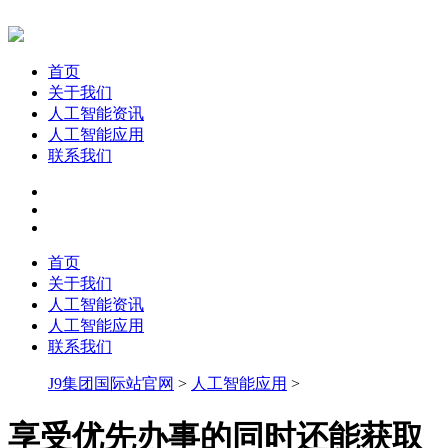
首页
关于我们
人工智能资讯
人工智能应用
联系我们
首页
关于我们
人工智能资讯
人工智能应用
联系我们
J9集团国际站官网
>
人工智能应用
>
享受优先办事的同时还能获取