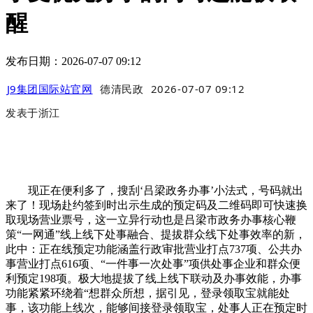
醒
发布日期：2026-07-07 09:12
J9集团国际站官网
德清民政
2026-07-07 09:12
发表于
浙江
现正在便利多了，搜刮‘吕梁政务办事’小法式，号码就出
来了！现场赴约签到时出示生成的预定码及二维码即可快速换
取现场营业票号，这一立异行动也是吕梁市政务办事核心鞭
策“一网通”线上线下处事融合、提拔群众线下处事效率的新，
此中：正在线预定功能涵盖行政审批营业打点737项、公共办
事营业打点616项、“一件事一次处事”项供处事企业和群众便
利预定198项。极大地提拔了线上线下联动及办事效能，办事
功能紧紧环绕着“想群众所想，据引见，登录领取宝就能处
事，该功能上线次，能够间接登录领取宝，处事人正在预定时