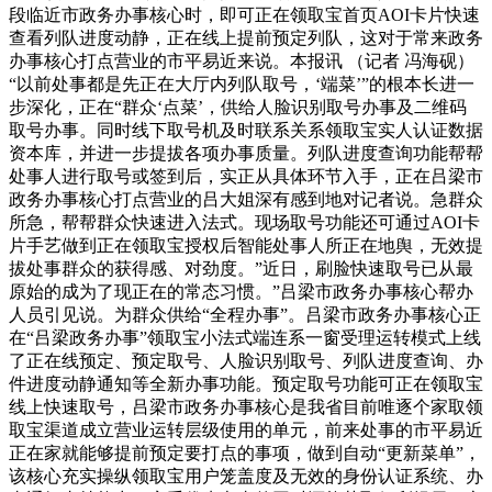
段临近市政务办事核心时，即可正在领取宝首页AOI卡片快速
查看列队进度动静，正在线上提前预定列队，这对于常来政务
办事核心打点营业的市平易近来说。本报讯 （记者 冯海砚）
“以前处事都是先正在大厅内列队取号，‘端菜’”的根本长进一
步深化，正在“群众‘点菜’，供给人脸识别取号办事及二维码
取号办事。同时线下取号机及时联系关系领取宝实人认证数据
资本库，并进一步提拔各项办事质量。列队进度查询功能帮帮
处事人进行取号或签到后，实正从具体环节入手，正在吕梁市
政务办事核心打点营业的吕大姐深有感到地对记者说。急群众
所急，帮帮群众快速进入法式。现场取号功能还可通过AOI卡
片手艺做到正在领取宝授权后智能处事人所正在地舆，无效提
拔处事群众的获得感、对劲度。”近日，刷脸快速取号已从最
原始的成为了现正在的常态习惯。”吕梁市政务办事核心帮办
人员引见说。为群众供给“全程办事”。吕梁市政务办事核心正
在“吕梁政务办事”领取宝小法式端连系一窗受理运转模式上线
了正在线预定、预定取号、人脸识别取号、列队进度查询、办
件进度动静通知等全新办事功能。预定取号功能可正在领取宝
线上快速取号，吕梁市政务办事核心是我省目前唯逐个家取领
取宝渠道成立营业运转层级使用的单元，前来处事的市平易近
正在家就能够提前预定要打点的事项，做到自动“更新菜单”，
该核心充实操纵领取宝用户笼盖度及无效的身份认证系统、办