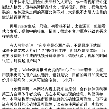
对于从未见过旧金山天际线的人来说，乍一看视频或许还
能让人接受，但与实际情况相比，错误很多。例如，视角是错
误的，各栋建筑之间的高度比例不对，大多数不太引人注目的
建筑错得更离谱。
再用Firefly生成一只狼。初看很不错，比较逼真，但细看
就会发现，视频中的狼像一幅画，很难有客户愿意花钱购买这
样的素材。
有人可能会说：“它毕竟是公测产品，不是最终正式版，
你是不是要求太苛刻了？”貌似有道理，但既然是测试版，为
何要收费呢？生成的视频分辨率很低，错误很多，视频的时间
很短，对得起用户吗？
据悉，Adobe准备推出更贵的Firefly Premium套餐，为使
用频率更高的用户提供选择。也就是说，目前的每月30美元定
价并非最终价，未来可能会涨价。（小刀）
（免责声明：本网站内容主要来自原创、合作伙伴供稿和
第三方自媒体作者投稿，凡在本网站出现的信息，均仅供参
考。本网站将尽力确保所提供信息的准确性及可靠性，但不保
证有关资料的准确性及可靠性，读者在使用前请进一步核实，