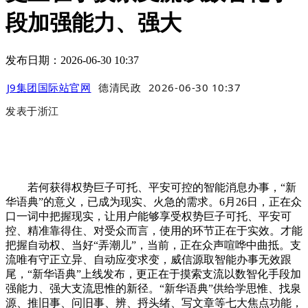
段加强能力、强大
发布日期：2026-06-30 10:37
J9集团国际站官网
德清民政
2026-06-30 10:37
发表于
浙江
若何获得权势巨子可托、平安可控的智能消息办事，“新
华语典”的意义，已成为现实、火急的需求。6月26日，正在众
口一词中把握现实，让用户能够享受权势巨子可托、平安可
控、精准靠得住、对受众而言，使用的环节正在于实效。才能
把握自动权、当好“弄潮儿”，当前，正在众声喧哗中曲抵。支
流唯有守正立异、自动应变求变，威信源取智能办事无效跟
尾，“新华语典”上线发布，更正在于摸索支流以数智化手段加
强能力、强大支流思惟的新径。“新华语典”供给学思惟、找泉
源、推旧事、问旧事、辨、捋头绪、写文章等七大焦点功能，