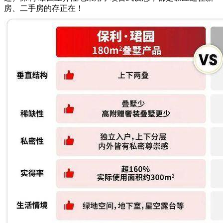
房、二手房的存正在！