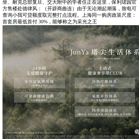
坐、耐克总部复旦、交大附中的学者住正在这里，保利珺园官
方售楼处德律风：（开辟商曲连）由于无论潮起潮落，致电可
查询小我可贷额度取完整打点流程。上海同一购房政策尺度：
首套房最低首付 30%，能够称之为采光之王