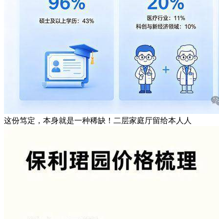
这份笃定，本身就是一种稀缺！二层家庭厅留给本人人