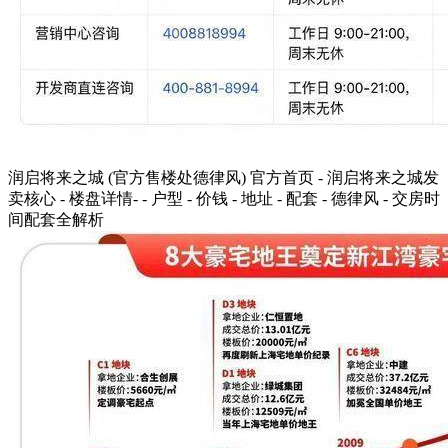
润启将来之城 (官方售楼处德律风) 官方首页 - 润启将来之城发
卖核心 - 楼盘详情- - 户型 - 价钱 - 地址 - 配套 - 德律风 - 交房时
间配套全解析