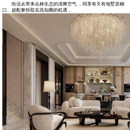
给业从带来丛林生态的清爽空气 ，同享有天有地墅居糊
口、超配奢拆取实高知圈的机遇，