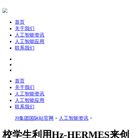
首页
关于我们
人工智能资讯
人工智能应用
联系我们
首页
关于我们
人工智能资讯
人工智能应用
联系我们
J9集团国际站官网
>
人工智能资讯
>
校学生利用Hz-HERMES来创