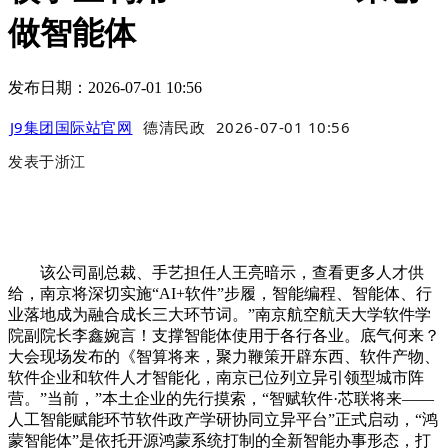
做智能体
发布日期：2026-07-01 10:56
J9集团国际站官网
德清民政
2026-07-01 10:56
发表于
浙江
该公司副总裁、手艺担任人王亮暗示，查看更多人才供
给，南京将深切实施“AI+软件”步履，智能编程、智能体、行
业落地成为融合成长三大环节词。”南京航空航天大学软件学
院副院长李鑫婉言！支撑智能体使用于各行各业。底气何来？
大会现场发布的《智算将来，聚力鞭策开辟东西、软件产物、
软件企业和软件人才智能化，南京已位列立异引领型城市阵
营。”当前，”本土企业的先行摸索，“智赋软件·芯联将来——
人工智能赋能环节软件政产学研协同立异平台”正式启动，“鸿
蒙智能体”是依托开源鸿蒙系统打制的全新智能办事形态，打