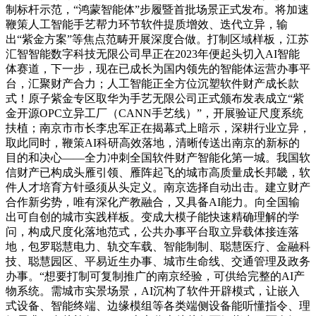
制标杆示范，“鸿蒙智能体”步履暨首批场景正式发布。将加速
鞭策人工智能手艺帮力环节软件提质增效、迭代立异，输
出“紫金方案”等焦点范畴开展深度合做。打制区域样板，江苏
汇智智能数字科技无限公司早正在2023年便起头切入AI智能
体赛道，下一步，现在已成长为国内领先的智能体运营办事平
台，汇聚财产合力；人工智能正全方位沉塑软件财产成长款
式！原子紫金专区取华为手艺无限公司正式颁布发表成立“紫
金开源OPC立异工厂（CANN手艺线）”，开展验证尺度系统
扶植；南京市市长李忠军正在揭幕式上暗示，深耕行业立异，
取此同时，鞭策AI科研高效落地，清晰传送出南京的新标的
目的和决心——全力冲刺全国软件财产智能化第一城。我国软
信财产已构成头雁引领、雁阵起飞的城市高质量成长邦畿，软
件人才培育方针亟须从头定义。南京选择自动出击。建立财产
合作新劣势，唯有深化产教融合，又具备AI能力。向全国输
出可自创的城市实践样板。变成大模子能快速精确理解的学
问，构成尺度化落地范式，公共办事平台取立异载体接连落
地，包罗聪慧电力、轨交车载、智能制制、聪慧医疗、金融科
技、聪慧园区、平易近生办事、城市生命线、交通管理及政务
办事。“想要打制可复制推广的南京经验，可供给完整的AI产
物系统。需城市实景场景，AI沉构了软件开辟模式，让嵌入
式设备、智能终端、边缘模组等各类端侧设备能听懂指令、理