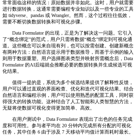
常常面临这样的情况：原始数据并非如此。这时，用户就需要
进行数据转换，这通常需要编程专业知识以及一些专业的工具
如 tidyverse、pandas 或 Wrangler。然而，这个过程往往低效，
需要不断切换数据转换和可视化步骤。
Data Formulator 的出现，正是为了解决这一问题。它引入
了“概念绑定”的范式，用户只需将数据“概念”绑定到可视化通
道。这些概念可以来自现有列，也可以按需创建。创建新概念
有两种方法：自然语言提示用于数据推导，而基于示例的输入
则用于数据重塑。用户选择图表类型并映射所需概念后，Data
Formulator 的AI后端就会推断必要的数据转换并生成候选可视
化结果。
值得一提的是，系统为多个候选结果提供了解释性反馈，
用户可以通过直观的界面检查、优化和迭代可视化结果。结合
自然语言和编程示例，用户可以使用熟悉的配置工具，同时获
得强大的转换功能。这种结合了人工智能和人类智慧的方法，
无疑将使数据可视化变得更加简单、高效。
在用户测试中，Data Formulator 表现出了出色的任务完成
度和可用性。参与者平均在 20 分钟内完成所有分配的可视化
任务，其中任务 6 由于涉及 7 天移动平均值计算而耗时最长。