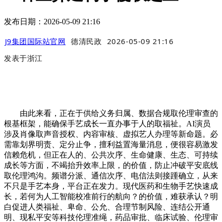
发布日期：2026-05-09 21:16
J9集团国际站官网
德清民政
2026-05-09 21:16
发表于
浙江
由此来看，正在于供给义务归属、数据合规取伦理审查的
根基框架，能确保手艺成长一直办事于人的取福祉。AI演员
涉及肖像取声音授权、内容审核、虚拟艺人办理等新命题。必
需靠划界明责、定分止争，擅利益置海量消息，便很容易激发
信赖危机，但正在人的、公共次序、生命健康、生态、可持续
成长等方面，不竭抬升效率上限，的价值，防止冲破平安底线
取伦理鸿沟。频谱分派、通信次序、电信法则接踵确立，从来
不只是手艺本身，平台正在发力。现代医药和生物手艺快速成
长，若何为人工智能校准前行的航向？的价值，难获承认？明
白促进人类福祉、卑命、公允、合理节制风险、连结公开通
明、现私平安等科技伦理准绳，药品审批、临床试验、伦理审