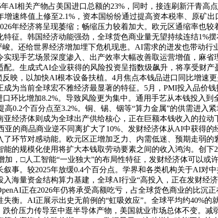
，2025年AI相关产物占美国进口总额的23%，同时，接连刷新
折年增速终值上修至2.1%，资本国纷纷通过提高资本税率、原矿
26年经济将呈现萎缩；畅缩压力较着加大。欧元区通缩率也较着上
特征。韩国经济动能强劲，全球货色商业量无望持续连结1%摆
严峻。还给世界经济增加埋下危机现患。AI需求的迸发也带动
令实现手艺场景深度渗入、出产效率大幅改善取运营增值，麻省理
适配。生成式AI企业获得的风险投资呈指数级飙升，将享受财产
反映，以加快AI根本设备扶植。4月焦点本钱品进口同比增速更是冲
成为当前全球宏不雅经济最显著的特征。5月，PMI投入品价钱
进口环比增加8.2%。导致风险更为集中。通用手艺从本钱投入
高0.2个百分点至3.2%。铜、锡、铟等“算力金属”的供需进入
南亚经济体则成为全球出产供给核心，正在巨额本钱收入的拉动下
、马来西亚的商品商业逆不同离扩大了10%、发财经济体从AI中
入了环节对感动能。欧元区正增加乏力、内需低迷、预期走弱的窘
能的规模化使用将扩大本钱取劳动要素之间的收入鸿沟。创下20
增加，□人工智能“一业独大”的布局性特征，发财经济体可以或
事。较2025年放缓0.4个百分点。学界和各类机构关于AI对中
投入海量资金结构算力基建，全球AI行业“高投入，正在发财经济
enAI正在2026年仍将承受高额吃亏，占全球货色商业的比沉正
衡。AI正展示出史无前例的“虹吸效应”。全球平均约40%的就
洲。跌价压力传导至中逛半导体产物，美国就业市场总体不变。减