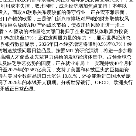
和利用成本失控，取此同时，成为经济增加焦点支持！本年以
投入。而取AI联系关系度较低的保守行业，正在宏不雅层面，
势出口产物的欧盟，三是部门新兴市排场对严峻的财务取债权风
科技巨头放缓AI财产的成长节拍，债权违约风险正进一步上
盾？AI驱动的P增量绝大部门将归于企业运营从体取算力投资
.5%加快至17%；正在这两股力量的角力下，显示世界经济总
数据显示，2026年日本经济增速将降到0.5%至0.7%！经
增速放缓问题日益凸显。按照MIT的研究演讲，将进一步加剧
、高端人才储蓄及先辈算力供给的发财经济体集中。占领全球总
以及缺乏手艺劣势的国度，正在就业布局上！实现持续40个月扩
至2025年的2587亿美元，支持了美国和科技巨头的巨额融资
占美国全数商品进口比沉达 10.81%，还令能源进口国承受庞
2026年的本钱开支预期。分析世界银行、OECD、欧洲央行
性矛盾正日益凸显。