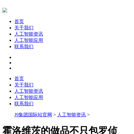
首页
关于我们
人工智能资讯
人工智能应用
联系我们
首页
关于我们
人工智能资讯
人工智能应用
联系我们
J9集团国际站官网
>
人工智能资讯
>
霍洛维茨的做品不只包罗侦